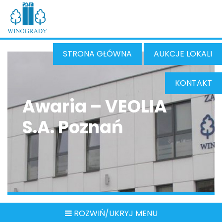
STRONA GŁÓWNA
AUKCJE LOKALI
KONTAKT
Awaria – VEOLIA
S.A. Poznań
ROZWIŃ/UKRYJ MENU