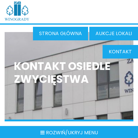
STRONA GŁÓWNA
AUKCJE LOKALI
KONTAKT
KONTAKT OSIEDLE
ZWYCIĘSTWA
ROZWIŃ/UKRYJ MENU