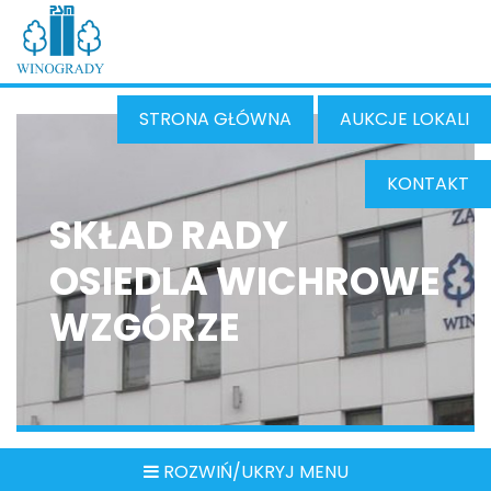
STRONA GŁÓWNA
AUKCJE LOKALI
KONTAKT
SKŁAD RADY
OSIEDLA WICHROWE
WZGÓRZE
ROZWIŃ/UKRYJ MENU