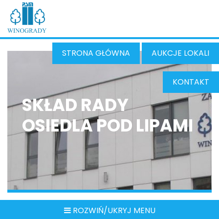
STRONA GŁÓWNA
AUKCJE LOKALI
KONTAKT
SKŁAD RADY
OSIEDLA POD LIPAMI
ROZWIŃ/UKRYJ MENU