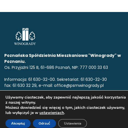
Poznańska Spółdzielnia Mieszkaniowa "Winogrady" w
Poznaniu.
Os. Przyjaźni 125 B, 61-686 Poznań, NIP: 777 000 33 63
Informacja: 61 630-32-00. Sekretariat: 61 630-32-30
fax: 61 630 32 29, e-mail: office@psmwinogrady.pl
Używamy ciasteczek, aby zapewnić najlepszą jakość korzystania
z naszej witryny.
www.psmwinogrady.pl
Copyright © 2020. Wszelkie prawa
Możesz dowiedzieć się więcej o tym, jakich ciasteczek używamy,
zastrzeżone.All rights reserved.
lub wyłączyć je w
ustawieniach
.
Akceptuj
Odrzuć
Ustawienia