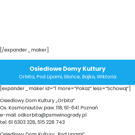
[/expander_maker]
Osiedlowe Domy Kultury
Orbita, Pod Lipami, Słońce, Bajka, Wiktoria
[expander_maker id=”1 more=”Pokaż” less=”Schowaj”]
Osiedlowy Dom Kultury „Orbita”
Os. Kosmonautów paw. 118, 61-641 Poznań
e-mail: odkorbita@psmwinogrady.pl
tel. 61 6303 328, 515 228 743
Osiedlowy Dom Kultury „Pod Lipami”