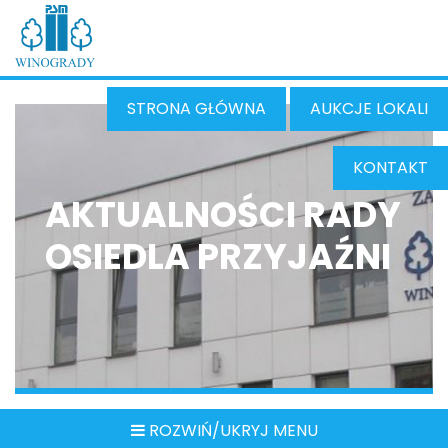
STRONA GŁÓWNA
AUKCJE LOKALI
KONTAKT
AKTUALNOŚCI RADY
OSIEDLA PRZYJAŹNI
ROZWIŃ/UKRYJ MENU