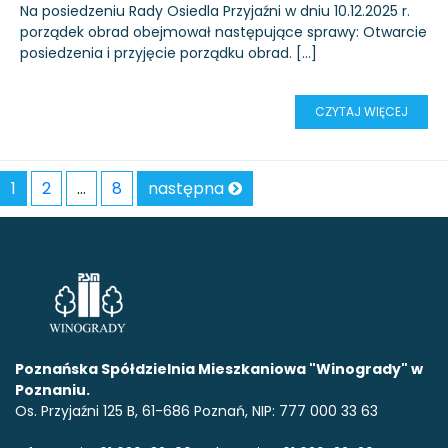
Na posiedzeniu Rady Osiedla Przyjaźni w dniu 10.12.2025 r.
porządek obrad obejmował następujące sprawy: Otwarcie
posiedzenia i przyjęcie porządku obrad. […]
CZYTAJ WIĘCEJ
1
2
…
8
następna
Poznańska Spółdzielnia Mieszkaniowa "Winogrady" w
Poznaniu.
Os. Przyjaźni 125 B, 61-686 Poznań, NIP: 777 000 33 63