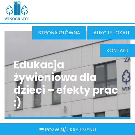
STRONA GŁÓWNA
AUKCJE LOKALI
KONTAKT
Edukacja
żywieniowa dla
dzieci – efekty prac
:)
ROZWIŃ/UKRYJ MENU