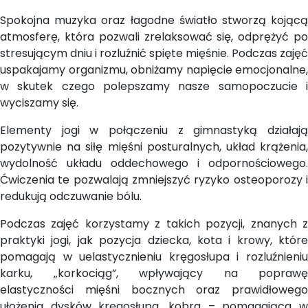
Spokojna muzyka oraz łagodne światło stworzą kojącą
atmosferę, która pozwali zrelaksować się, odprężyć po
stresującym dniu i rozluźnić spięte mięśnie. Podczas zajęć
uspakajamy organizmu, obniżamy napięcie emocjonalne,
w skutek czego polepszamy nasze samopoczucie i
wyciszamy się.
Elementy jogi w połączeniu z gimnastyką działają
pozytywnie na siłę mięśni posturalnych, układ krążenia,
wydolność układu oddechowego i odpornościowego.
Ćwiczenia te pozwalają zmniejszyć ryzyko osteoporozy i
redukują odczuwanie bólu.
Podczas zajęć korzystamy z takich pozycji, znanych z
praktyki jogi, jak pozycja dziecka, kota i krowy, które
pomagają w uelastycznieniu kręgosłupa i rozluźnieniu
karku, „korkociąg”, wpływający na poprawę
elastyczności mięśni bocznych oraz prawidłowego
ułożenia dysków kręgosłupa, kobra – pomagająca w