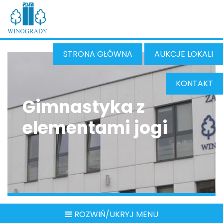
STRONA GŁÓWNA
AUKCJE LOKALI
KONTAKT
Gimnastyka z
elementami jogi
ROZWIŃ/UKRYJ MENU