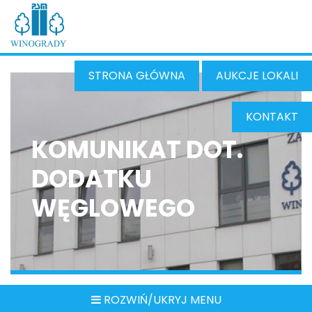
STRONA GŁÓWNA
AUKCJE LOKALI
KONTAKT
KOMUNIKAT DOT.
DODATKU
WĘGLOWEGO
ROZWIŃ/UKRYJ MENU