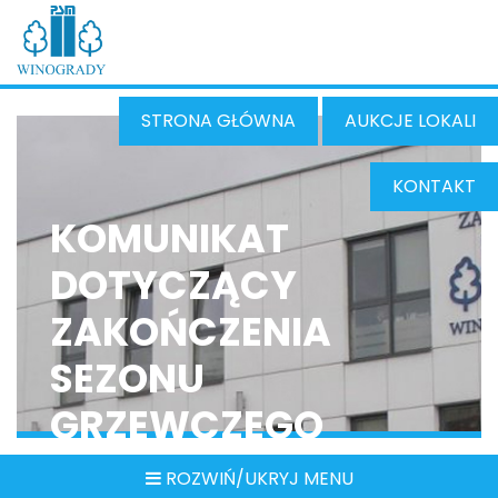
STRONA GŁÓWNA
AUKCJE LOKALI
KONTAKT
KOMUNIKAT
DOTYCZĄCY
ZAKOŃCZENIA
SEZONU
GRZEWCZEGO
ROZWIŃ/UKRYJ MENU