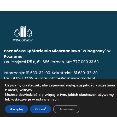
Poznańska Spółdzielnia Mieszkaniowa "Winogrady" w
Poznaniu.
Os. Przyjaźni 125 B, 61-686 Poznań, NIP: 777 000 33 63
Informacja: 61 630-32-00. Sekretariat: 61 630-32-30
fax: 61 630 32 29, e-mail: office@psmwinogrady.pl
Używamy ciasteczek, aby zapewnić najlepszą jakość korzystania
z naszej witryny.
Możesz dowiedzieć się więcej o tym, jakich ciasteczek używamy,
www.psmwinogrady.pl
Copyright © 2020. Wszelkie prawa
lub wyłączyć je w
ustawieniach
.
zastrzeżone.All rights reserved.
Akceptuj
Odrzuć
Ustawienia