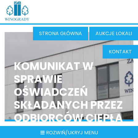
STRONA GŁÓWNA
AUKCJE LOKALI
KONTAKT
KOMUNIKAT W
SPRAWIE
OŚWIADCZEŃ
SKŁADANYCH PRZEZ
ODBIORCÓW CIEPŁA
ROZWIŃ/UKRYJ MENU