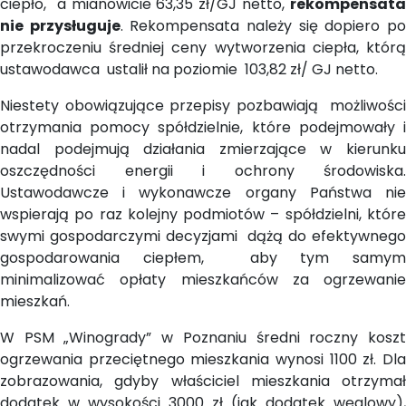
ciepło, a mianowicie 63,35 zł/GJ netto,
rekompensata
nie przysługuje
. Rekompensata należy się dopiero p
przekroczeniu średniej ceny wytworzenia ciepła, którą
ustawodawca ustalił na poziomie 103,82 zł/ GJ netto.
Niestety obowiązujące przepisy pozbawiają możliwości
otrzymania pomocy spółdzielnie, które podejmowały i
nadal podejmują działania zmierzające w kierunku
oszczędności energii i ochrony środowiska.
Ustawodawcze i wykonawcze organy Państwa nie
wspierają po raz kolejny podmiotów – spółdzielni, które
swymi gospodarczymi decyzjami dążą do efektywnego
gospodarowania ciepłem, aby tym samym
minimalizować opłaty mieszkańców za ogrzewanie
mieszkań.
W PSM „Winogrady” w Poznaniu średni roczny koszt
ogrzewania przeciętnego mieszkania wynosi 1100 zł. Dla
zobrazowania, gdyby właściciel mieszkania otrzymał
dodatek w wysokości 3000 zł (jak dodatek węglowy),