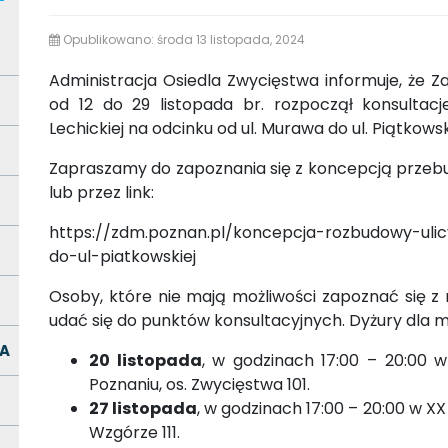
Opublikowano: środa 13 listopada, 2024
Administracja Osiedla Zwycięstwa informuje, że Z
od 12 do 29 listopada br. rozpoczął konsultac
Lechickiej na odcinku od ul. Murawa do ul. Piątkowsk
Zapraszamy do zapoznania się z koncepcją przebud
lub przez link:
https://zdm.poznan.pl/koncepcja-rozbudowy-uli
do-ul-piatkowskiej
Osoby, które nie mają możliwości zapoznać się z 
udać się do punktów konsultacyjnych. Dyżury dla 
A
20 listopada
, w godzinach 17:00 – 20:00 
Poznaniu, os. Zwycięstwa 101.
27 listopada
, w godzinach 17:00 – 20:00 w 
Wzgórze 111.