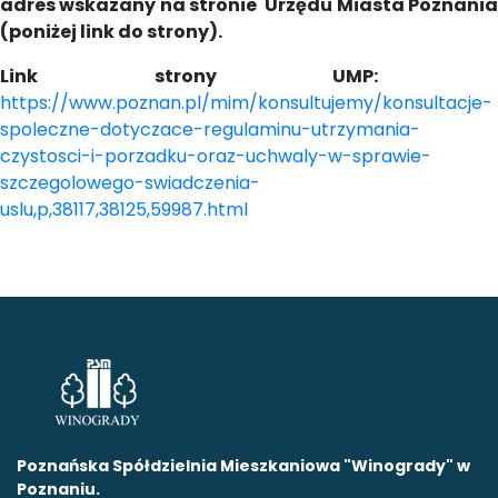
adres wskazany na stronie Urzędu Miasta Poznania
(poniżej link do strony)
.
Link strony UMP:
https://www.poznan.pl/mim/konsultujemy/konsultacje-
spoleczne-dotyczace-regulaminu-utrzymania-
czystosci-i-porzadku-oraz-uchwaly-w-sprawie-
szczegolowego-swiadczenia-
uslu,p,38117,38125,59987.html
Poznańska Spółdzielnia Mieszkaniowa "Winogrady" w
Poznaniu.