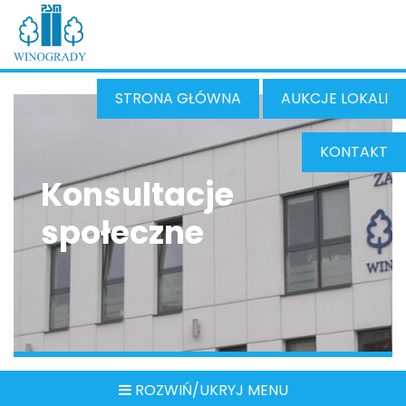
STRONA GŁÓWNA
AUKCJE LOKALI
KONTAKT
Konsultacje
społeczne
ROZWIŃ/UKRYJ MENU