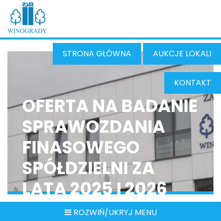
STRONA GŁÓWNA
AUKCJE LOKALI
KONTAKT
OFERTA NA BADANIE
SPRAWOZDANIA
FINASOWEGO
SPÓŁDZIELNI ZA
LATA 2025 I 2026
ROZWIŃ/UKRYJ MENU