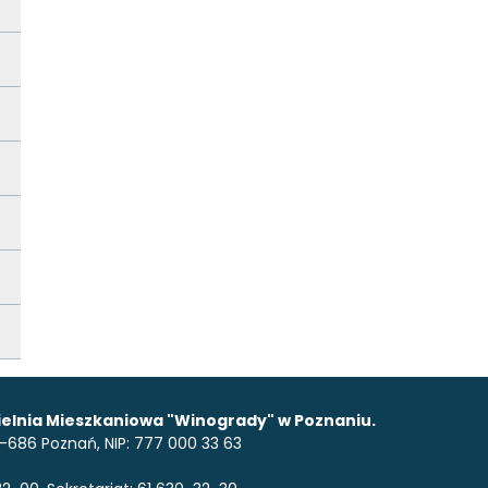
elnia Mieszkaniowa "Winogrady" w Poznaniu.
 61-686 Poznań, NIP: 777 000 33 63