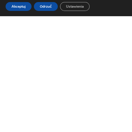
Akceptuj
Odrzuć
Ustawienia
ROZWIŃ/UKRYJ MENU
Poznańska Spółdzielnia Mieszkaniowa "Winogrady" w
Poznaniu.
Os. Przyjaźni 125 B, 61-686 Poznań, NIP: 777 000 33 63
Informacja: 61 630-32-00. Sekretariat: 61 630-32-30
fax: 61 630 32 29, e-mail: office@psmwinogrady.pl
www.psmwinogrady.pl
Copyright © 2020. Wszelkie prawa
zastrzeżone.All rights reserved.