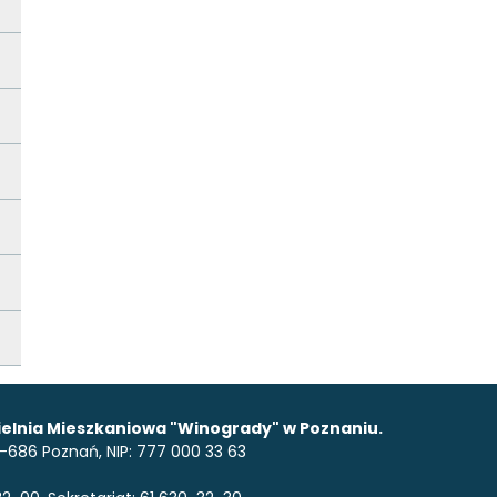
elnia Mieszkaniowa "Winogrady" w Poznaniu.
 61-686 Poznań, NIP: 777 000 33 63