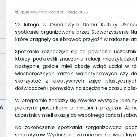
Opublikowano: środa 26 lutego, 2025
22 lutego w Osiedlowym Domu Kultury ,,Słońc
spotkanie organizowane przez Stowarzyszenie Na 
które pragnęły celebrować przyjaźń w radosnej a
Spotkanie rozpoczęło się od powitania uczestnik
którzy podkreślili znaczenie relacji międzyludzkic
Następnie, goście mieli okazję wziąć udział w r
własnoręcznych kartek walentynkowych czy dek
skorzystać z kreatywnych zajęć plastycznyc
doświadczeń i pomysłów na spędzanie czasu z blisk
W programie znalazły się również występy lokalny
A
pięknymi piosenkami o miłości i przyjaźni. Atm
uczestnicy mieli okazję do wspólnego tańca i zaba
Na zakończenie spotkania zorganizowano pocz
smakołyków. Wydarzenie zakończyło się wspólnym 