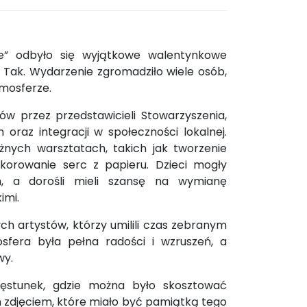
e” odbyło się wyjątkowe walentynkowe
Tak. Wydarzenie zgromadziło wiele osób,
tmosferze.
ów przez przedstawicieli Stowarzyszenia,
h oraz integracji w społeczności lokalnej.
óżnych warsztatach, takich jak tworzenie
orowanie serc z papieru. Dzieci mogły
h, a dorośli mieli szansę na wymianę
imi.
ch artystów, którzy umilili czas zebranym
osfera była pełna radości i wzruszeń, a
wy.
ęstunek, gdzie można było skosztować
zdjęciem, które miało być pamiątką tego