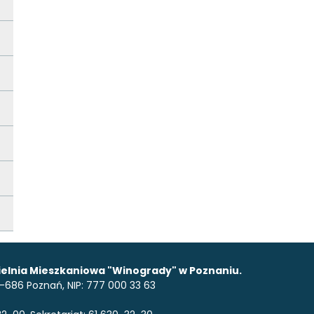
elnia Mieszkaniowa "Winogrady" w Poznaniu.
 61-686 Poznań, NIP: 777 000 33 63