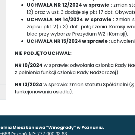
UCHWAŁA NR 12/2024 w sprawie :
zmian sta
12) oraz w ust. 3 dodaje się pkt 17 dot. Obywa
UCHWAŁA NR 14/2024 w sprawie :
zmian st
zapisu pkt 2) i 3) dot. połączenia Komisji w
bloc przy wyborze Prezydium WZ i Komisji),
UCHWAŁA NR 15/2024 w sprawie :
uchwalenia
NIE PODJĘTO UCHWAŁ:
NR 10/2024
w sprawie: odwołania członka Rady Nad
z pełnienia funkcji członka Rady Nadzorczej)
NR 13/2024
w sprawie: zmian statutu Spółdzielni (§ 
funkcjonowania osiedla).
elnia Mieszkaniowa "Winogrady" w Poznaniu.
 61-686 Poznań, NIP: 777 000 33 63