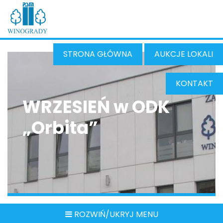
STRONA GŁÓWNA
AUKCJE LOKALI
KONTAKT
WRZESIEŃ w ODK
„Orbita”
ROZWIŃ/UKRYJ MENU