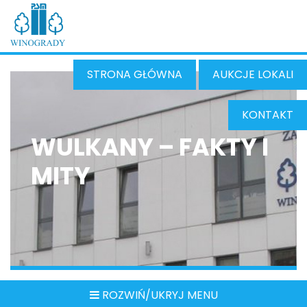
STRONA GŁÓWNA
AUKCJE LOKALI
KONTAKT
WULKANY – FAKTY I
MITY
ROZWIŃ/UKRYJ MENU