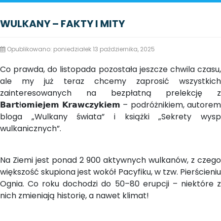
WULKANY – FAKTY I MITY
Opublikowano: poniedziałek 13 października, 2025
Co prawda, do listopada pozostała jeszcze chwila czasu,
ale my już teraz chcemy zaprosić wszystkich
zainteresowanych na bezpłatną prelekcję z
𝗕𝗮𝗿𝘁ł𝗼𝗺𝗶𝗲𝗷𝗲𝗺 𝗞𝗿𝗮𝘄𝗰𝘇𝘆𝗸𝗶𝗲𝗺 – podróżnikiem, autorem
bloga „Wulkany świata” i książki „Sekrety wysp
wulkanicznych”.
Na Ziemi jest ponad 2 900 aktywnych wulkanów, z czego
większość skupiona jest wokół Pacyfiku, w tzw. Pierścieniu
Ognia. Co roku dochodzi do 50–80 erupcji – niektóre z
nich zmieniają historię, a nawet klimat!