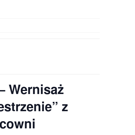
 – Wernisaż
strzenie” z
racowni