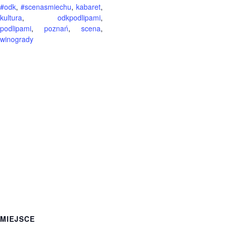
#odk
,
#scenasmiechu
,
kabaret
,
kultura
,
odkpodlipami
,
podlipami
,
poznań
,
scena
,
winogrady
MIEJSCE