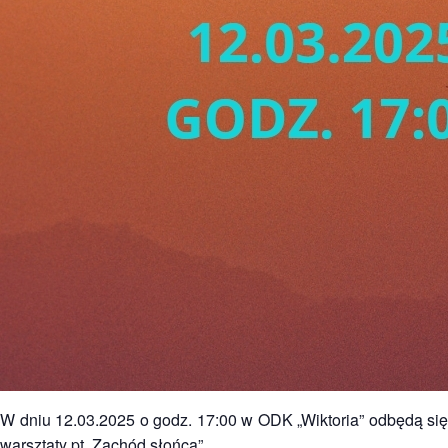
W dniu 12.03.2025 o godz. 17:00 w ODK „Wiktoria” odbędą się
warsztaty pt. Zachód słońca”.