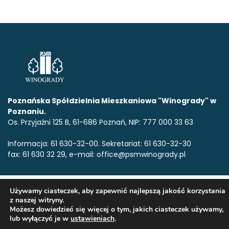
Poznańska Spółdzielnia Mieszkaniowa "Winogrady" w
Poznaniu.
Os. Przyjaźni 125 B, 61-686 Poznań, NIP: 777 000 33 63
Informacja: 61 630-32-00. Sekretariat: 61 630-32-30
fax: 61 630 32 29, e-mail: office@psmwinogrady.pl
www.psmwinogrady.pl
Copyright © 2020. Wszelkie prawa
Używamy ciasteczek, aby zapewnić najlepszą jakość korzystania
zastrzeżone.All rights reserved.
z naszej witryny.
Możesz dowiedzieć się więcej o tym, jakich ciasteczek używamy,
lub wyłączyć je w
ustawieniach
.