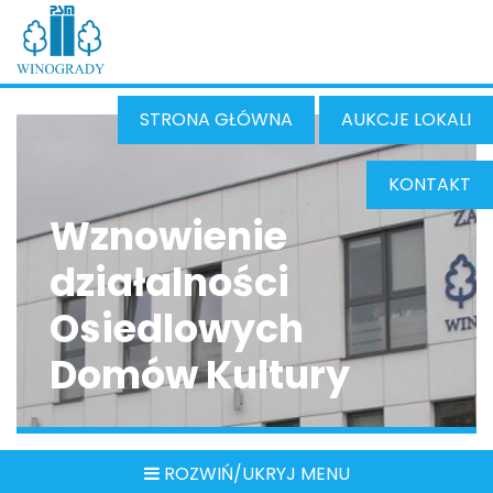
STRONA GŁÓWNA
AUKCJE LOKALI
KONTAKT
Wznowienie
działalności
Osiedlowych
Domów Kultury
ROZWIŃ/UKRYJ MENU