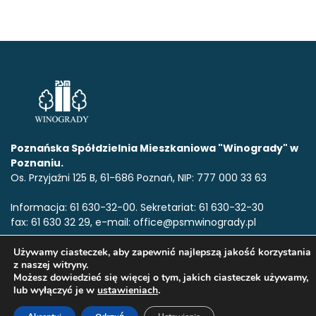
Poznańska Spółdzielnia Mieszkaniowa "Winogrady" w
Poznaniu.
Os. Przyjaźni 125 B, 61-686 Poznań, NIP: 777 000 33 63
Informacja: 61 630-32-00. Sekretariat: 61 630-32-30
fax: 61 630 32 29, e-mail: office@psmwinogrady.pl
Używamy ciasteczek, aby zapewnić najlepszą jakość korzystania
z naszej witryny.
www.psmwinogrady.pl
Copyright © 2020. Wszelkie prawa
Możesz dowiedzieć się więcej o tym, jakich ciasteczek używamy,
zastrzeżone.All rights reserved.
lub wyłączyć je w
ustawieniach
.