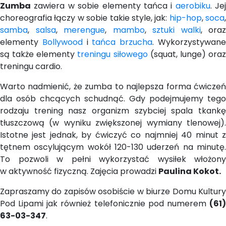
Zumba
zawiera w sobie elementy tańca i
aerobiku
. Jej
choreografia łączy w sobie takie style, jak:
hip-hop
,
soca
,
samba
,
salsa
,
merengue
,
mambo
,
sztuki walki
, oraz
elementy
Bollywood
i
tańca brzucha
. Wykorzystywan
są także elementy
treningu siłowego
(squat, lunge) ora
treningu cardio.
Warto nadmienić, że zumba to najlepsza forma ćwiczeń
dla osób chcących schudnąć. Gdy podejmujemy tego
rodzaju trening nasz organizm szybciej spala tkankę
tłuszczową (w wyniku zwiększonej wymiany tlenowej).
Istotne jest jednak, by ćwiczyć co najmniej 40 minut z
tętnem oscylującym wokół 120-130 uderzeń na minutę.
To pozwoli w pełni wykorzystać wysiłek włożony
w aktywność fizyczną. Zajęcia prowadzi
Paulina Kokot.
Zapraszamy do zapisów osobiście w biurze Domu Kultury
Pod Lipami jak również telefonicznie pod numerem
(61)
63-03-347
.