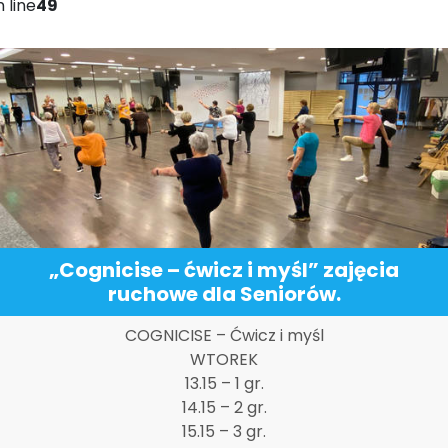
 line
49
„Cognicise – ćwicz i myśl” zajęcia
ruchowe dla Seniorów.
COGNICISE – Ćwicz i myśl
WTOREK
13.15 – 1 gr.
14.15 – 2 gr.
15.15 – 3 gr.