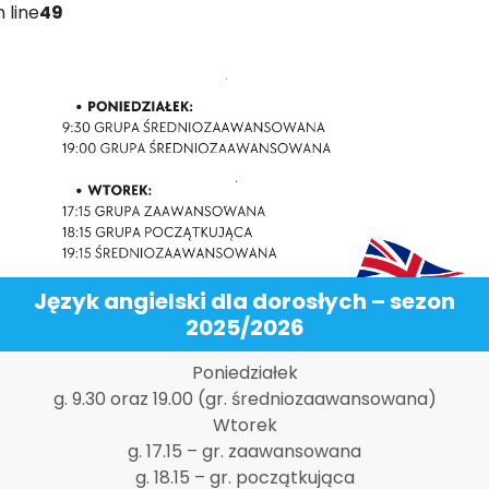
 line
49
Język angielski dla dorosłych – sezon
2025/2026
Poniedziałek
g. 9.30 oraz 19.00 (gr. średniozaawansowana)
Wtorek
g. 17.15 – gr. zaawansowana
g. 18.15 – gr. początkująca