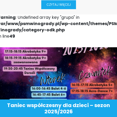
CZYTAJ WIĘCEJ
arning
: Undefined array key "grupa" in
var/www/psmwinogrady.pl/wp-content/themes/PS
inogrady/category-odk.php
 line
49
Taniec współczesny dla dzieci – sezon
2025/2026