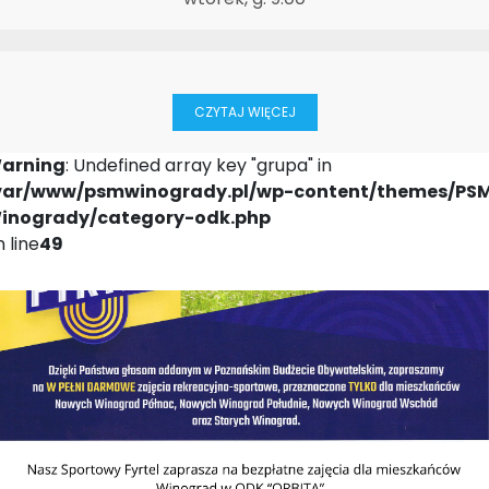
CZYTAJ WIĘCEJ
arning
: Undefined array key "grupa" in
var/www/psmwinogrady.pl/wp-content/themes/PS
inogrady/category-odk.php
 line
49