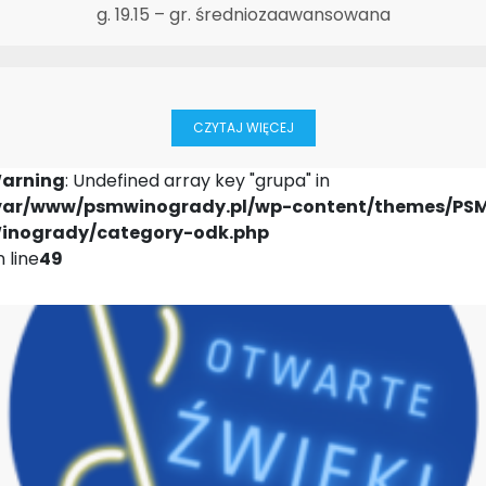
g. 19.15 – gr. średniozaawansowana
CZYTAJ WIĘCEJ
arning
: Undefined array key "grupa" in
var/www/psmwinogrady.pl/wp-content/themes/PS
inogrady/category-odk.php
 line
49