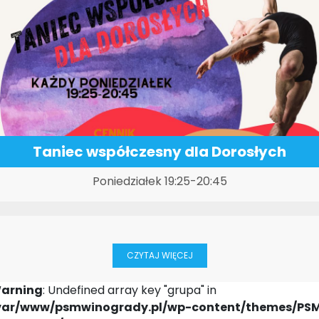
Taniec współczesny dla Dorosłych
Poniedziałek 19:25-20:45
CZYTAJ WIĘCEJ
arning
: Undefined array key "grupa" in
var/www/psmwinogrady.pl/wp-content/themes/PS