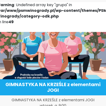
arning
: Undefined array key "grupa" in
var/www/psmwinogrady.pl/wp-content/themes/PS
inogrady/category-odk.php
 line
49
GIMNASTYKA NA KRZEŚLE z elementami
JOGI
GIMNASTYKA NA KRZEŚLE z elementami JOGI
wtorek, g. 9:00