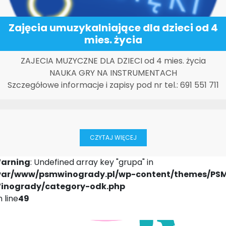
Zajęcia umuzykalniające dla dzieci od 4
mies. życia
ZAJECIA MUZYCZNE DLA DZIECI od 4 mies. życia
NAUKA GRY NA INSTRUMENTACH
Szczegółowe informacje i zapisy pod nr tel.: 691 551 711
CZYTAJ WIĘCEJ
arning
: Undefined array key "grupa" in
var/www/psmwinogrady.pl/wp-content/themes/PS
inogrady/category-odk.php
 line
49