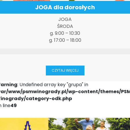
JOGA dla dorosłych
JOGA
ŚRODA
g. 9:00 – 10:30
g. 17:00 – 18:00
CZYTAJ WIĘCEJ
arning
: Undefined array key "grupa" in
var/www/psmwinogrady.pl/wp-content/themes/PS
inogrady/category-odk.php
 line
49