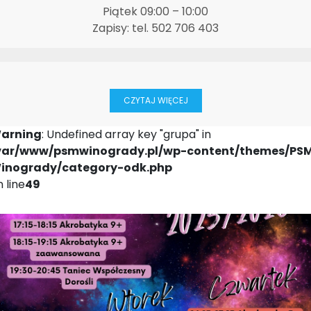
Piątek 09:00 – 10:00
Zapisy: tel. 502 706 403
CZYTAJ WIĘCEJ
arning
: Undefined array key "grupa" in
var/www/psmwinogrady.pl/wp-content/themes/PS
inogrady/category-odk.php
 line
49