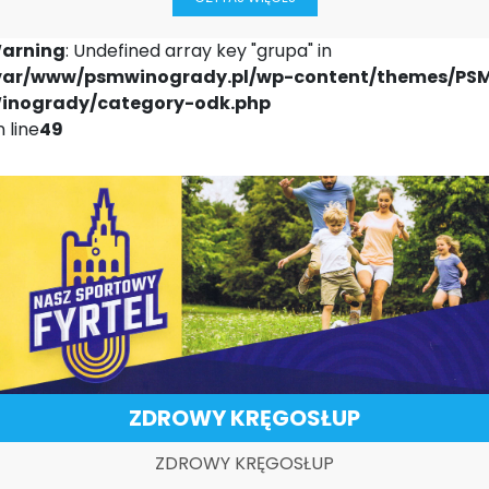
arning
: Undefined array key "grupa" in
var/www/psmwinogrady.pl/wp-content/themes/PS
inogrady/category-odk.php
 line
49
ZDROWY KRĘGOSŁUP
ZDROWY KRĘGOSŁUP