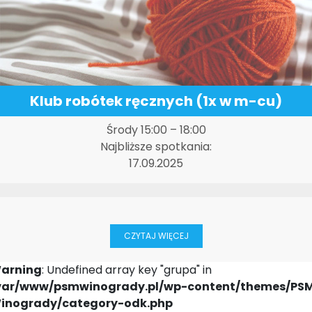
Klub robótek ręcznych (1x w m-cu)
Środy 15:00 – 18:00
Najbliższe spotkania:
17.09.2025
CZYTAJ WIĘCEJ
arning
: Undefined array key "grupa" in
var/www/psmwinogrady.pl/wp-content/themes/PS
inogrady/category-odk.php