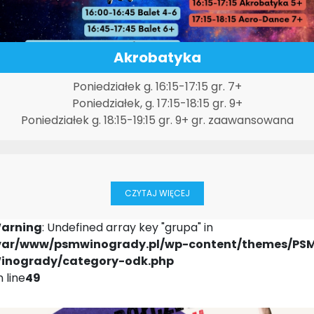
Akrobatyka
Poniedziałek g. 16:15-17:15 gr. 7+
Poniedziałek, g. 17:15-18:15 gr. 9+
Poniedziałek g. 18:15-19:15 gr. 9+ gr. zaawansowana
CZYTAJ WIĘCEJ
arning
: Undefined array key "grupa" in
var/www/psmwinogrady.pl/wp-content/themes/PS
inogrady/category-odk.php
 line
49