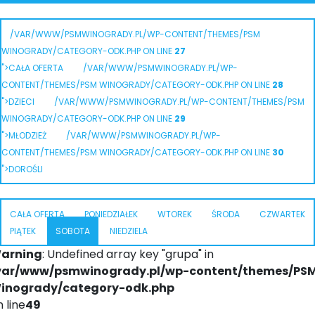
/VAR/WWW/PSMWINOGRADY.PL/WP-CONTENT/THEMES/PSM
WINOGRADY/CATEGORY-ODK.PHP ON LINE
27
">CAŁA OFERTA
/VAR/WWW/PSMWINOGRADY.PL/WP-
CONTENT/THEMES/PSM WINOGRADY/CATEGORY-ODK.PHP ON LINE
28
">DZIECI
/VAR/WWW/PSMWINOGRADY.PL/WP-CONTENT/THEMES/PSM
WINOGRADY/CATEGORY-ODK.PHP ON LINE
29
">MŁODZIEŻ
/VAR/WWW/PSMWINOGRADY.PL/WP-
CONTENT/THEMES/PSM WINOGRADY/CATEGORY-ODK.PHP ON LINE
30
">DOROŚLI
CAŁA OFERTA
PONIEDZIAŁEK
WTOREK
ŚRODA
CZWARTEK
PIĄTEK
SOBOTA
NIEDZIELA
arning
: Undefined array key "grupa" in
var/www/psmwinogrady.pl/wp-content/themes/PS
inogrady/category-odk.php
 line
49