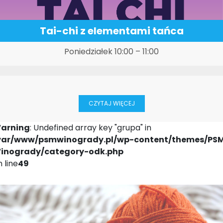
Tai-chi z elementami tańca
Poniedziałek 10:00 – 11:00
CZYTAJ WIĘCEJ
arning
: Undefined array key "grupa" in
var/www/psmwinogrady.pl/wp-content/themes/PS
inogrady/category-odk.php
 line
49