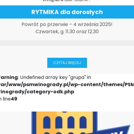
RYTMIKA dla dorosłych
Powrót po przerwie – 4 września 2025!
Czwartek, g. 11.30 oraz 12.30
CZYTAJ WIĘCEJ
arning
: Undefined array key "grupa" in
var/www/psmwinogrady.pl/wp-content/themes/PS
inogrady/category-odk.php
 line
49