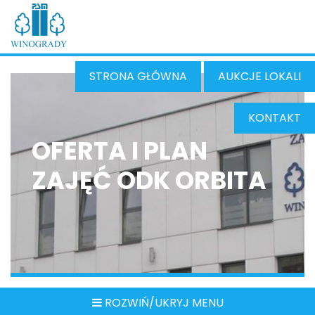
STRONA GŁÓWNA
AUKCJE LOKALI
KONTAKT
OFERTA I PLAN
ZAJĘĆ ODK ORBITA
ROZWIŃ/UKRYJ MENU