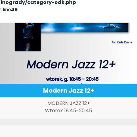
inogrady/category-odk.php
 line
49
Modern Jazz 12+
MODERN JAZZ 12+
Wtorek 18:45-20:45