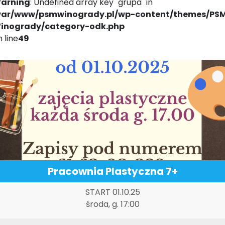
arning
: Undefined array key "grupa" in
var/www/psmwinogrady.pl/wp-content/themes/PS
inogrady/category-odk.php
 line
49
Pracownia Plastyczna 7+
START 01.10.25
środa, g. 17:00