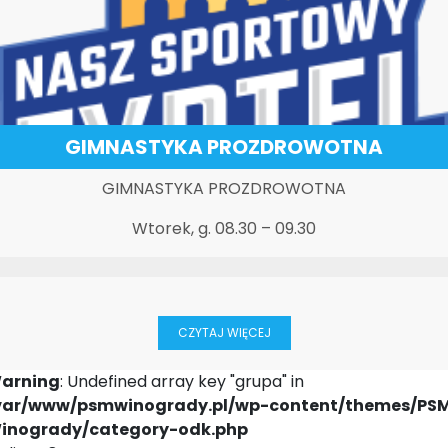
GIMNASTYKA PROZDROWOTNA
GIMNASTYKA PROZDROWOTNA
Wtorek, g. 08.30 – 09.30
CZYTAJ WIĘCEJ
arning
: Undefined array key "grupa" in
var/www/psmwinogrady.pl/wp-content/themes/PS
inogrady/category-odk.php