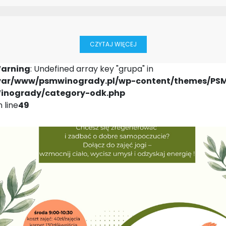
CZYTAJ WIĘCEJ
arning
: Undefined array key "grupa" in
var/www/psmwinogrady.pl/wp-content/themes/PS
inogrady/category-odk.php
 line
49