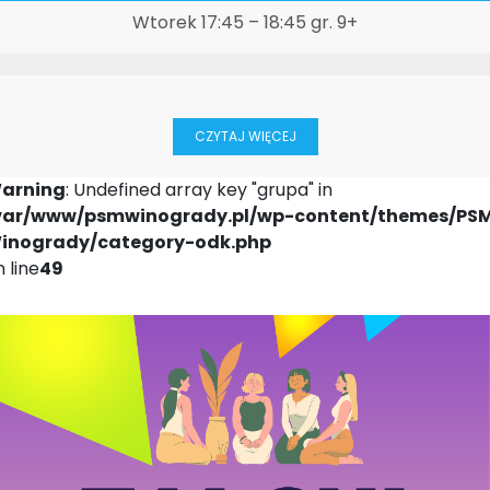
Wtorek 17:45 – 18:45 gr. 9+
CZYTAJ WIĘCEJ
arning
: Undefined array key "grupa" in
var/www/psmwinogrady.pl/wp-content/themes/PS
inogrady/category-odk.php
 line
49