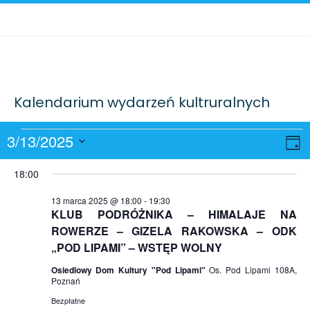
Kalendarium wydarzeń kultruralnych
Wydarzenia
W
Naw
3/13/2025
Dzie
Wid
W
Wybierz
for
18:00
datę.
n
13
13 marca 2025 @ 18:00
-
19:30
KLUB PODRÓŻNIKA – HIMALAJE NA
ROWERZE – GIZELA RAKOWSKA – ODK
marca
„POD LIPAMI” – WSTĘP WOLNY
2025
Osiedlowy Dom Kultury "Pod Lipami"
Os. Pod Lipami 108A,
Poznań
Bezpłatne