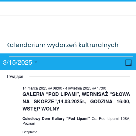
Kalendarium wydarzeń kultruralnych
Wydarzenia
W
Naw
3/15/2025
Dzie
Wid
W
Wybierz
for
Trwające
datę.
n
15
14 marca 2025 @ 08:00
-
4 kwietnia 2025 @ 17:00
GALERIA “POD LIPAMI”, WERNISAŻ “SŁOWA
NA SKÓRZE”,14.03.2025r., GODZINA 16:00,
marca
WSTĘP WOLNY
2025
Osiedlowy Dom Kultury "Pod Lipami"
Os. Pod Lipami 108A,
Poznań
Bezpłatne