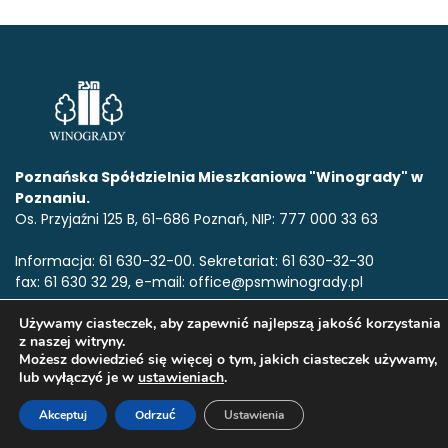
Poznańska Spółdzielnia Mieszkaniowa "Winogrady" w
Poznaniu.
Os. Przyjaźni 125 B, 61-686 Poznań, NIP: 777 000 33 63
Informacja: 61 630-32-00. Sekretariat: 61 630-32-30
fax: 61 630 32 29, e-mail: office@psmwinogrady.pl
Używamy ciasteczek, aby zapewnić najlepszą jakość korzystania
z naszej witryny.
www.psmwinogrady.pl
Copyright © 2020. Wszelkie prawa
Możesz dowiedzieć się więcej o tym, jakich ciasteczek używamy,
zastrzeżone.All rights reserved.
lub wyłączyć je w
ustawieniach
.
Akceptuj
Odrzuć
Ustawienia