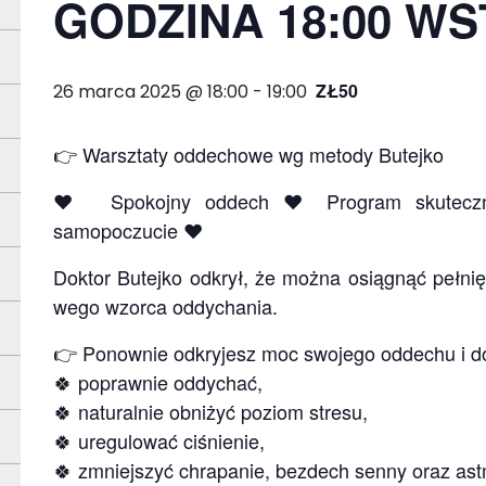
GODZINA 18:00 WS
ZŁ50
26 marca 2025 @ 18:00
-
19:00
👉 Warsz­taty odde­chowe wg metody Butejko
❤️ Spokojny oddech ❤️ Pro­gram sku­tecz­n
samopoczucie ❤️
Dok­tor Butejko odkrył, że można osią­gnąć peł­nię 
wego wzorca oddychania.
👉 Ponow­nie odkry­jesz moc swo­jego odde­chu i d
🍀 popraw­nie oddy­chać,
🍀 natu­ral­nie obni­żyć poziom stresu,
🍀 uregulować ciśnie­nie,
🍀 zmniejszyć chra­pa­nie, bez­dech senny oraz as