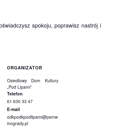
świad­czysz spo­koju, poprawisz nastrój i
ORGANIZATOR
Osiedlowy Dom Kultury
„Pod Lipami”
Telefon
61 630 33 47
E-mail
odkpodkpodlipami@psmw
inogrady.pl