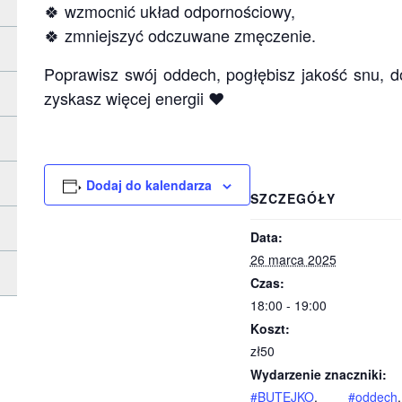
🍀 wzmoc­nić układ odpor­no­ściowy,
🍀 zmniej­szyć odczuwane zmę­cze­nie.
Popra­wisz swój oddech, pogłębisz jakość snu, do
zyskasz wię­cej ener­gii ❤️
Dodaj do kalendarza
SZCZEGÓŁY
Data:
26 marca 2025
Czas:
18:00 - 19:00
Koszt:
zł50
Wydarzenie znaczniki:
#BUTEJKO
,
#oddech
,