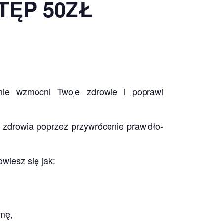
TĘP 50ZŁ
ie wzmocni Twoje zdro­wie i poprawi
zdro­wia poprzez przy­wró­ce­nie pra­wi­dło­
owiesz się jak:
tmę,