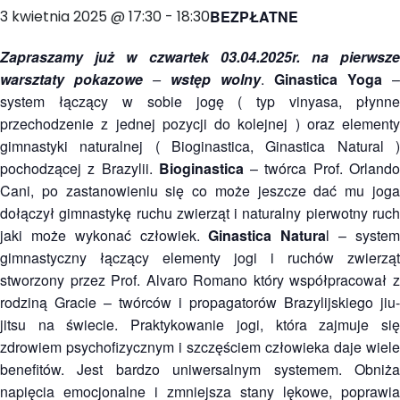
3 kwietnia 2025 @ 17:30
-
18:30
BEZPŁATNE
Zapraszamy już w czwartek 03.04.2025r. na pierwsze
warsztaty pokazowe
–
wstęp wolny
.
Ginastica Yoga
–
system łączący w sobie jogę ( typ vinyasa, płynne
przechodzenie z jednej pozycji do kolejnej ) oraz elementy
gimnastyki naturalnej ( Bioginastica, Ginastica Natural )
pochodzącej z Brazylii.
Bioginastica
– twórca Prof. Orland
Cani, po zastanowieniu się co może jeszcze dać mu joga
dołączył gimnastykę ruchu zwierząt i naturalny pierwotny ruch
jaki może wykonać człowiek.
Ginastica Natura
l – syste
gimnastyczny łączący elementy jogi i ruchów zwierząt
stworzony przez Prof. Alvaro Romano który współpracował z
rodziną Gracie – twórców i propagatorów Brazylijskiego jiu-
jitsu na świecie. Praktykowanie jogi, która zajmuje się
zdrowiem psychofizycznym i szczęściem człowieka daje wiele
benefitów. Jest bardzo uniwersalnym systemem. Obniża
napięcia emocjonalne i zmniejsza stany lękowe, poprawia