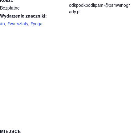
Koszt:
odkpodkpodlipami@psmwinogr
Bezpłatne
ady.pl
Wydarzenie znaczniki:
#o
,
#warsztaty
,
#yoga
MIEJSCE