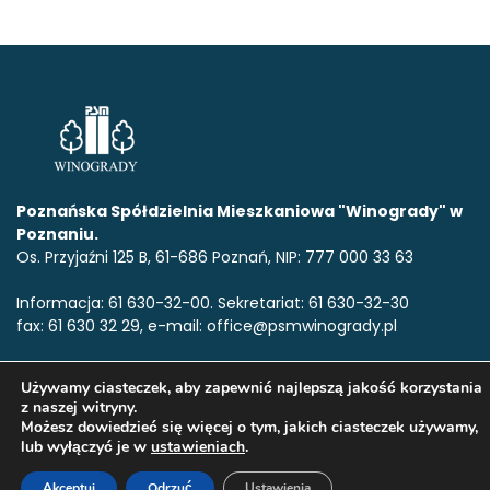
Poznańska Spółdzielnia Mieszkaniowa "Winogrady" w
Poznaniu.
Os. Przyjaźni 125 B, 61-686 Poznań, NIP: 777 000 33 63
Informacja: 61 630-32-00. Sekretariat: 61 630-32-30
fax: 61 630 32 29, e-mail: office@psmwinogrady.pl
Używamy ciasteczek, aby zapewnić najlepszą jakość korzystania
www.psmwinogrady.pl
Copyright © 2020. Wszelkie prawa
z naszej witryny.
zastrzeżone.All rights reserved.
Możesz dowiedzieć się więcej o tym, jakich ciasteczek używamy,
lub wyłączyć je w
ustawieniach
.
Akceptuj
Odrzuć
Ustawienia