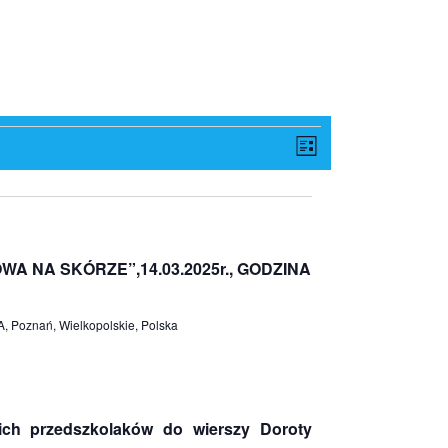
Wydarzen
Nawigacja
Lista
Widoków
Widoki
nawigacj
WA NA SKÓRZE”,14.03.2025r., GODZINA
, Poznań, Wielkopolskie, Polska
ich przedszkolaków do wierszy Doroty