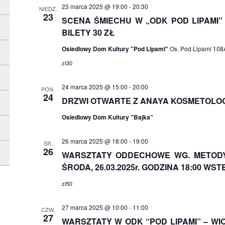
23 marca 2025 @ 19:00
-
20:30
NIEDZ.
23
SCENA ŚMIECHU W „ODK POD LIPAMI”
BILETY 30 ZŁ
Osiedlowy Dom Kultury "Pod Lipami"
Os. Pod Lipami 108A
zł30
24 marca 2025 @ 15:00
-
20:00
PON.
24
DRZWI OTWARTE Z ANAYA KOSMETOLO
Osiedlowy Dom Kultury "Bajka"
26 marca 2025 @ 18:00
-
19:00
ŚR.
26
WARSZTATY ODDECHOWE WG. METODY 
ŚRODA, 26.03.2025r. GODZINA 18:00 WST
zł50
27 marca 2025 @ 10:00
-
11:00
CZW.
27
WARSZTATY W ODK “POD LIPAMI” – W