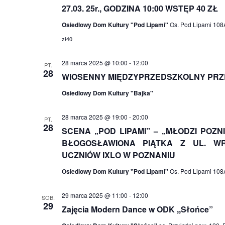
27.03. 25r., GODZINA 10:00 WSTĘP 40 ZŁ
Osiedlowy Dom Kultury "Pod Lipami"
Os. Pod Lipami 108A
zł40
28 marca 2025 @ 10:00
-
12:00
PT.
28
WIOSENNY MIĘDZYPRZEDSZKOLNY PR
Osiedlowy Dom Kultury "Bajka"
28 marca 2025 @ 19:00
-
20:00
PT.
28
SCENA „POD LIPAMI” – „MŁODZI POZN
BŁOGOSŁAWIONA PIĄTKA Z UL. WR
UCZNIÓW IXLO W POZNANIU
Osiedlowy Dom Kultury "Pod Lipami"
Os. Pod Lipami 108A
29 marca 2025 @ 11:00
-
12:00
SOB.
29
Zajęcia Modern Dance w ODK ,,Słońce”