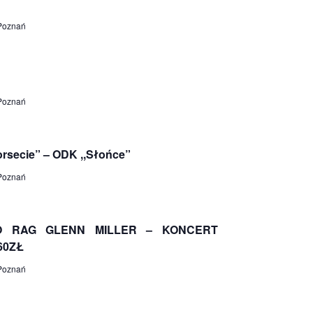
 Poznań
 Poznań
rsecie” – ODK ,,Słońce”
 Poznań
O RAG GLENN MILLER – KONCERT
60ZŁ
 Poznań