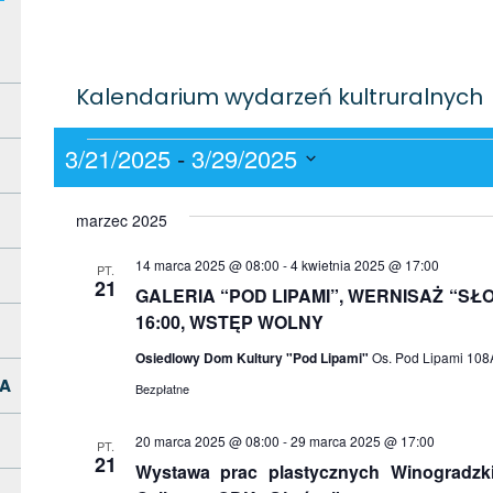
Kalendarium wydarzeń kultruralnych
Wydarzenia
3/21/2025
 - 
3/29/2025
Wybierz
datę.
marzec 2025
14 marca 2025 @ 08:00
-
4 kwietnia 2025 @ 17:00
PT.
21
GALERIA “POD LIPAMI”, WERNISAŻ “SŁO
16:00, WSTĘP WOLNY
Osiedlowy Dom Kultury "Pod Lipami"
Os. Pod Lipami 108A
A
Bezpłatne
20 marca 2025 @ 08:00
-
29 marca 2025 @ 17:00
PT.
21
Wystawa prac plastycznych Winogradzk